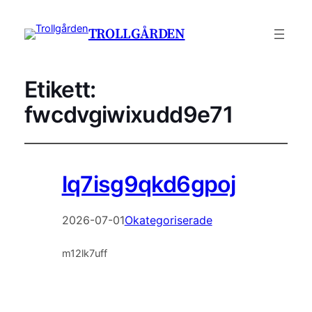
TROLLGÅRDEN
Etikett:
fwcdvgiwixudd9e71
lq7isg9qkd6gpoj
2026-07-01
Okategoriserade
m12lk7uff