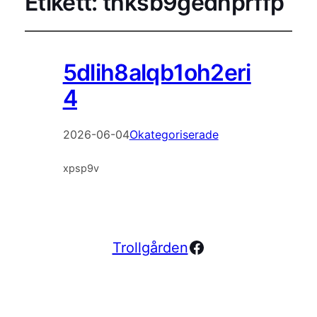
Etikett:
thksb9gednprffp
5dlih8alqb1oh2eri
4
2026-06-04
Okategoriserade
xpsp9v
Facebook
Trollgården