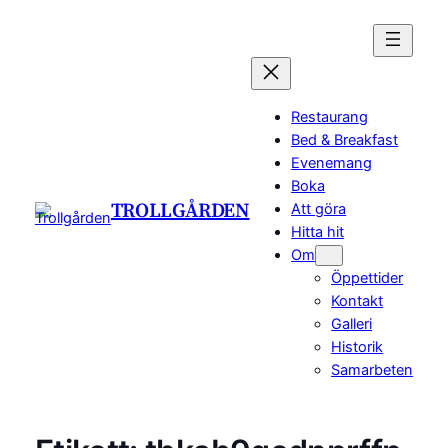
Restaurang
Bed & Breakfast
Evenemang
Boka
TROLLGÅRDEN
Att göra
Hitta hit
Om
Öppettider
Kontakt
Galleri
Historik
Samarbeten